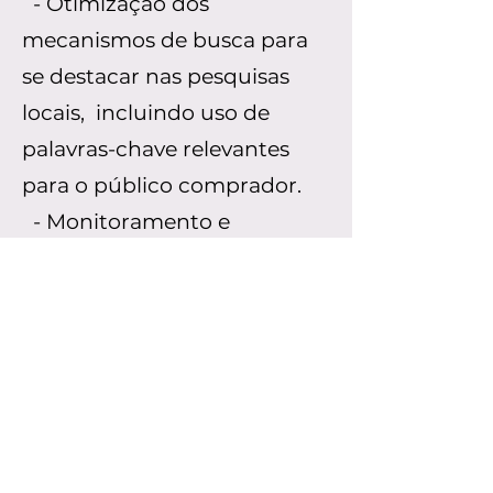
- Otimização dos
mecanismos de busca para
se destacar nas pesquisas
locais, incluindo uso de
palavras-chave relevantes
para o público comprador.
- Monitoramento e
acompanhamento das
métricas, ajustando as
estratégias com base nos
resultados, para maximizar o
retorno sobre o
investimento.